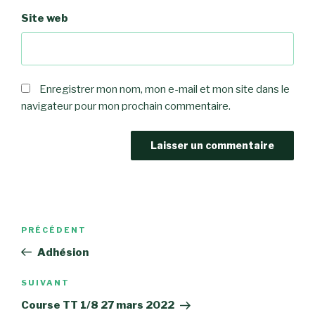
Site web
Enregistrer mon nom, mon e-mail et mon site dans le
navigateur pour mon prochain commentaire.
Navigation
Article
PRÉCÉDENT
de
précédent
Adhésion
l’article
Article
SUIVANT
suivant
Course TT 1/8 27 mars 2022