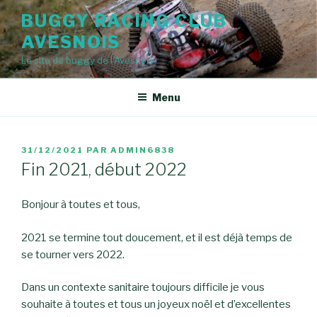
Aller
BUGGY RACING CLUB
au
AVESNOIS
contenu
principal
Le site de buggy de l'Avesnois
Menu
PUBLIÉ
31/12/2021
PAR
ADMIN6838
LE
Fin 2021, début 2022
Bonjour à toutes et tous,
2021 se termine tout doucement, et il est déjà temps de
se tourner vers 2022.
Dans un contexte sanitaire toujours difficile je vous
souhaite à toutes et tous un joyeux noël et d’excellentes