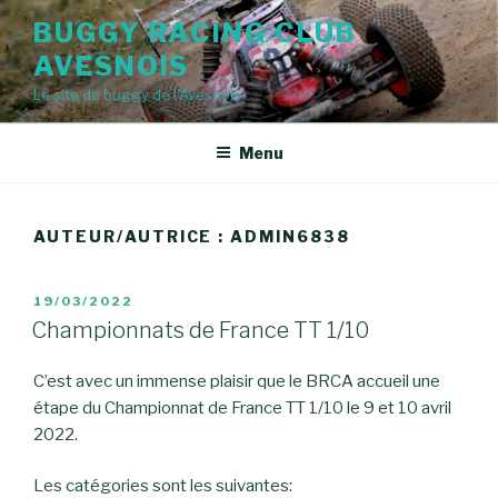
Aller
BUGGY RACING CLUB
au
AVESNOIS
contenu
principal
Le site de buggy de l'Avesnois
Menu
AUTEUR/AUTRICE :
ADMIN6838
PUBLIÉ
19/03/2022
LE
Championnats de France TT 1/10
C’est avec un immense plaisir que le BRCA accueil une
étape du Championnat de France TT 1/10 le 9 et 10 avril
2022.
Les catégories sont les suivantes: