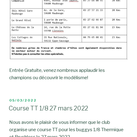
Entrée Gratuite, venez nombreux applaudir les
champions ou découvrir le modélisme!
PUBLIÉ
05/03/2022
LE
Course TT 1/8 27 mars 2022
Nous avons le plaisir de vous informer que le club
organise une course TT pour les buggys 1/8 Thermique
et Brushless le 27 mars 2022.